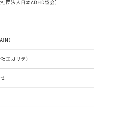
社団法人日本ADHD協会）
IN）
会社エガリテ）
らせ